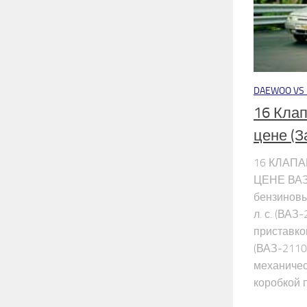
DAEWOO VS ..
16 Клап
цене (З
16 КЛАП
ЦЕНЕ ВАЗ
бензиновы
л. с. (ВАЗ
приставкой
(ВАЗ-2110
механичес
коробкой 