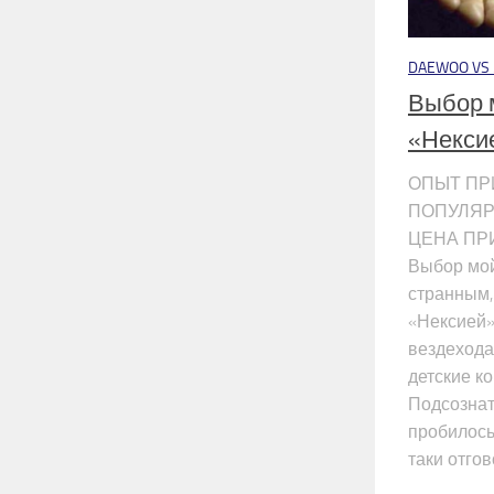
DAEWOO VS ..
Выбор 
«Некси
ОПЫТ ПР
ПОПУЛЯР
ЦЕНА ПР
Выбор мой
странным,
«Нексией»
вездехода
детские к
Подсознат
пробилось
таки отгов