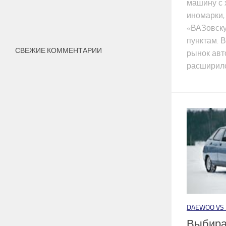
машину с 
иномарки
«ВАЗовску
пунктам. 
СВЕЖИЕ КОММЕНТАРИИ
рынок авт
расширился
DAEWOO VS ..
Выбира