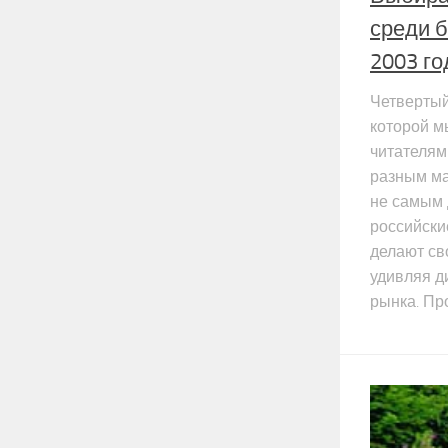
среди 
2003 го
Четвертый
которой м
читателям
разным ма
не самым 
российски
делают св
удивляя д
рынка. Пр