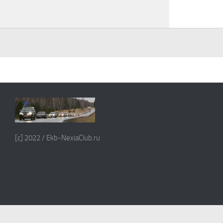
[c] 2022 / Ekb-NexiaClub.ru