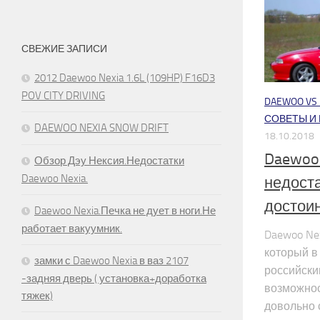
СВЕЖИЕ ЗАПИСИ
2012 Daewoo Nexia 1.6L (109HP) F16D3
POV CITY DRIVING
DAEWOO VS ..
СОВЕТЫ И
DAEWOO NEXIA SNOW DRIFT
18.10.2018
Daewoo
Обзор Дэу Нексия.Недостатки
Daewoo Nexia.
недоста
достои
Daewoo Nexia.Печка не дует в ноги.Не
работает вакуумник.
Daewoo Ne
который в
замки с Daewoo Nexia в ваз 2107
российски
-задняя дверь ( установка+доработка
возможнос
тяжек)
довольно 