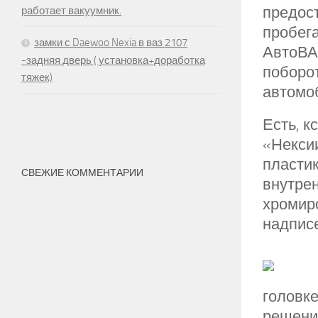
предост
работает вакуумник.
пробега
замки с Daewoo Nexia в ваз 2107
АвтоВАЗ
-задняя дверь ( установка+доработка
поборо
тяжек)
автомо
Есть, к
«Нексии
пластик
СВЕЖИЕ КОММЕНТАРИИ
внутрен
хромир
надпис
головке
решени