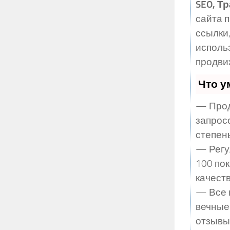
SEO, Т
сайта 
ссылки,
исполь
продви
Что у
— Прод
запрос
степен
— Регу
100 по
качеств
— Все 
вечные
отзывы,