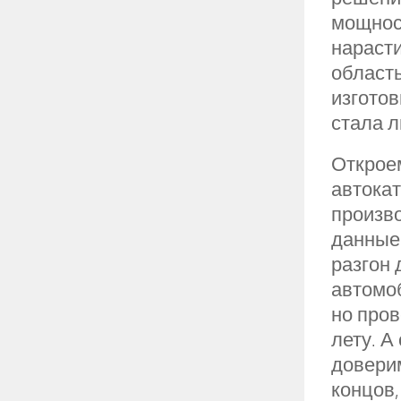
мощност
нарасти
область
изготов
стала 
Открое
автокат
произв
данные.
разгон 
автомоб
но пров
лету. А
довери
концов