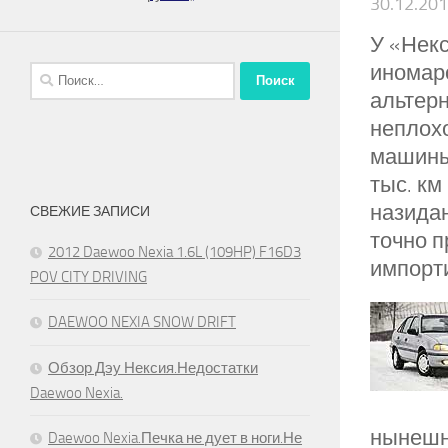
30.12.20
У «Нек
иномаро
Найти:
альтерн
неплохо
машины
тыс. км
назидан
СВЕЖИЕ ЗАПИСИ
точно п
2012 Daewoo Nexia 1.6L (109HP) F16D3
импорт
POV CITY DRIVING
DAEWOO NEXIA SNOW DRIFT
Обзор Дэу Нексия.Недостатки
Daewoo Nexia.
нынешн
Daewoo Nexia.Печка не дует в ноги.Не