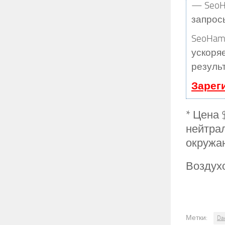
— SeoHa
запрос
SeoHam
ускоряе
резуль
Зарег
* Цена 
нейтрал
окружа
Воздух
Метки:
Da