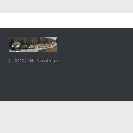
[c] 2022 / Ekb-NexiaClub.ru