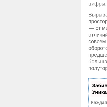
цифры, 
Вырыва
простор
— от м
отличи
совсем 
оборото
предшес
большая
полуто
Забив
Уника
Каждая