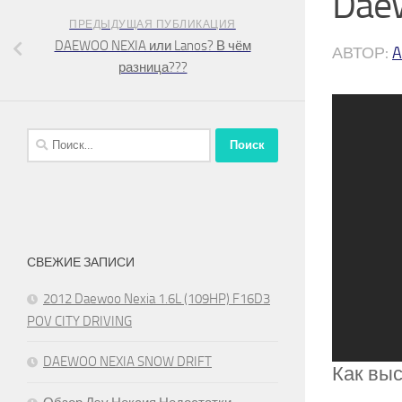
Daew
ПРЕДЫДУЩАЯ ПУБЛИКАЦИЯ
DAEWOO NEXIA или Lanos? В чём
АВТОР:
A
разница???
Найти:
СВЕЖИЕ ЗАПИСИ
2012 Daewoo Nexia 1.6L (109HP) F16D3
POV CITY DRIVING
DAEWOO NEXIA SNOW DRIFT
Как выс