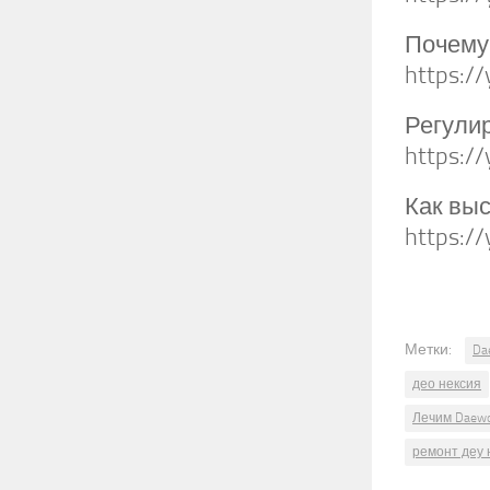
Почему 
https:/
Регули
https:/
Как выс
https:/
Метки:
Da
део нексия
Лечим Daewo
ремонт деу 