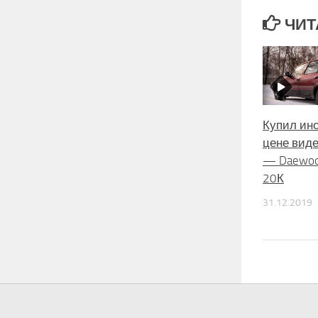
ЧИТ
Купил ин
цене вид
— Daewoo 
20К
31.12.2019