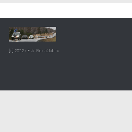
[c] 2022 / Ekb-NexiaClub.ru