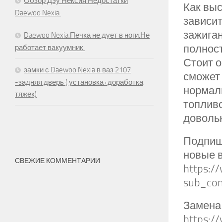
Обзор Дэу Нексия.Недостатки
Как выс
Daewoo Nexia.
зависит
зажиган
Daewoo Nexia.Печка не дует в ноги.Не
полнос
работает вакуумник.
Стоит о
замки с Daewoo Nexia в ваз 2107
сможет 
-задняя дверь ( установка+доработка
нормаль
тяжек)
топливо
довольн
Подпиш
новые в
СВЕЖИЕ КОММЕНТАРИИ
https:
sub_con
Замена 
https:/