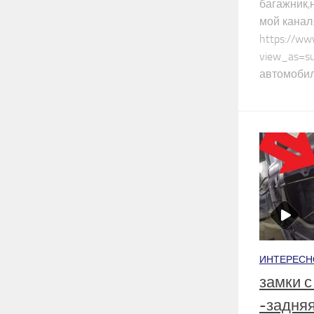
багажник,н
мой канал
https://w
view_as=s
автомобиль
ИНТЕРЕСН
замки с
-задняя