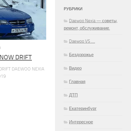
РУБРИКИ
Daewoo Nexia — советы,
ремонт, обслуживание.
Daewoo VS ….
0
Бездорожье
SNOW DRIFT
Видео
DRIFT DAEWOO NEXIA
019
Главная
ДТП
Екатеринбург
Интересное