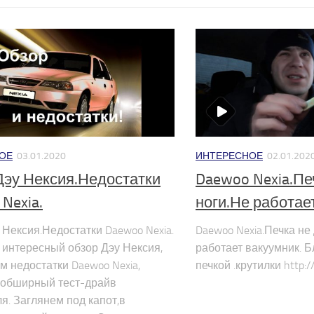
ОЕ
03.01.2020
ИНТЕРЕСНОЕ
02.01.202
Дэу Нексия.Недостатки
Daewoo Nexia.Печ
Nexia.
ноги.Не работае
 Нексия.Недостатки Daewoo Nexia.
Daewoo Nexia.Печка не 
интересный обзор Дэу Нексия,
работает вакуумник. 
м недостатки Daewoo Nexia,
печкой .крутилки http:/
 обширный тест-драйв
я. Заглянем под капот,в