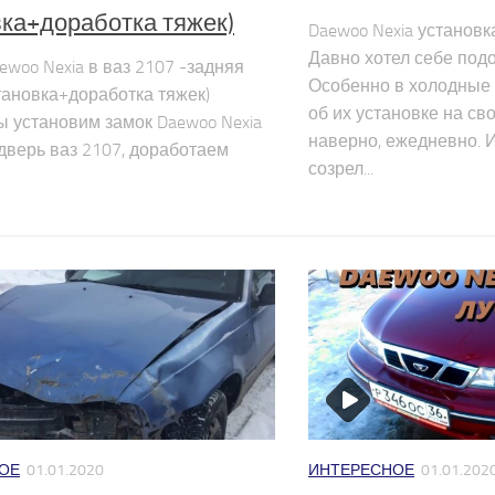
вка+доработка тяжек)
Daewoo Nexia установ
Давно хотел себе подо
ewoo Nexia в ваз 2107 -задняя
Особенно в холодные 
становка+доработка тяжек)
об их установке на св
ы установим замок Daewoo Nexia
наверно, ежедневно. И
дверь ваз 2107, доработаем
созрел...
ОЕ
01.01.2020
ИНТЕРЕСНОЕ
01.01.202