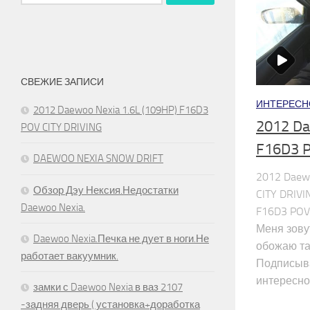
СВЕЖИЕ ЗАПИСИ
ИНТЕРЕСН
2012 Daewoo Nexia 1.6L (109HP) F16D3
2012 Da
POV CITY DRIVING
F16D3 P
DAEWOO NEXIA SNOW DRIFT
2012 Daewo
Обзор Дэу Нексия.Недостатки
CITY DRIVI
Daewoo Nexia.
F16D3 POV 
Меня зову
Daewoo Nexia.Печка не дует в ноги.Не
обожаю та
работает вакуумник.
Подписыва
интересного
замки с Daewoo Nexia в ваз 2107
-задняя дверь ( установка+доработка