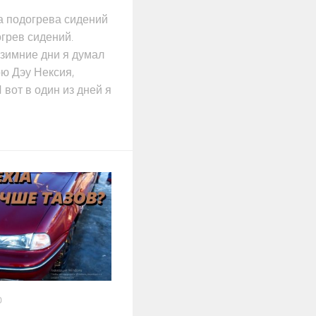
ка подогрева сидений
грев сидений.
зимние дни я думал
ою Дэу Нексия,
 вот в один из дней я
0