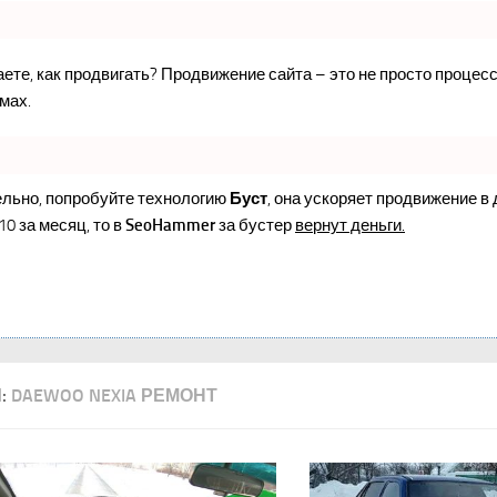
наете, как продвигать? Продвижение сайта – это не просто проце
мах.
ельно, попробуйте технологию
Буст
, она ускоряет продвижение в
10 за месяц, то в
SeoHammer
за бустер
вернут деньги.
:
DAEWOO NEXIA РЕМОНТ