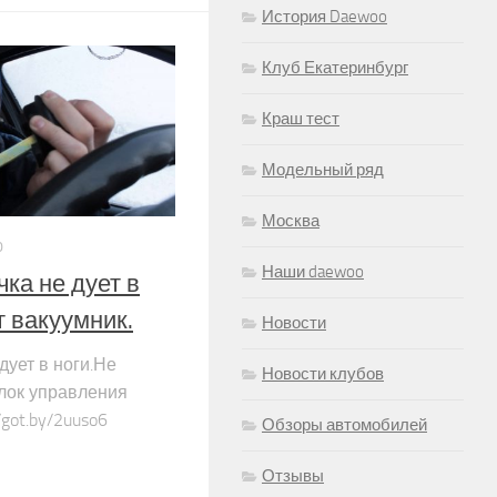
История Daewoo
Клуб Екатеринбург
Краш тест
Модельный ряд
Москва
0
Наши daewoo
ка не дует в
т вакуумник.
Новости
дует в ноги.Не
Новости клубов
Блок управления
/got.by/2uuso6
Обзоры автомобилей
Отзывы