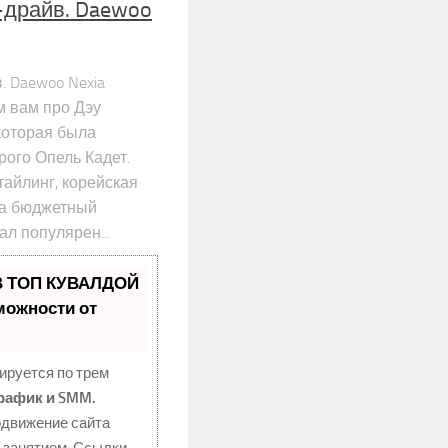
-драйв. Daewoo
. Daewoo Nexia
 вам про Дэу
которая была
рого Опель Кадет.
тайлинг, корейская
ла бюджетный
ал популярен...
В ТОП КУВАЛДОЙ
можности от
ируется по трем
Трафик и SMM.
движение сайта