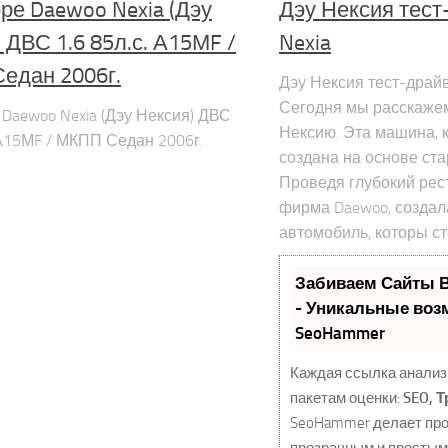
ре Daewoo Nexia (Дэу
Дэу Нексия тест
 ДВС 1.6 85л.с. А15МF /
Nexia
едан 2006г.
Дэу Нексия тест-драйв
Сегодня мы расскажем
 Daewoo Nexia (Дэу Нексия) ДВС
Нексию. Эта машина, 
. А15МF / МКПП Седан 2006г.
создана на основе ста
Проведя глубокий рес
фирма Daewoo, созда
автомобиль, которы ст
Забиваем Сайты 
- Уникальные воз
SeoHammer
Каждая ссылка анализ
пакетам оценки:
SEO, 
SeoHammer делает про