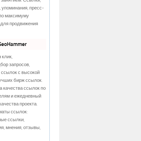
 занятием. Ссылки,
, упоминания, пресс-
 по максимуму
 для продвижения
 SeoHammer
 клик,
бор запросов,
 ссылок с высокой
учших бирж ссылок.
а качества ссылок по
телям и ежедневный
качества проекта.
маты ссылок:
ные ссылки,
я, мнения, отзывы,