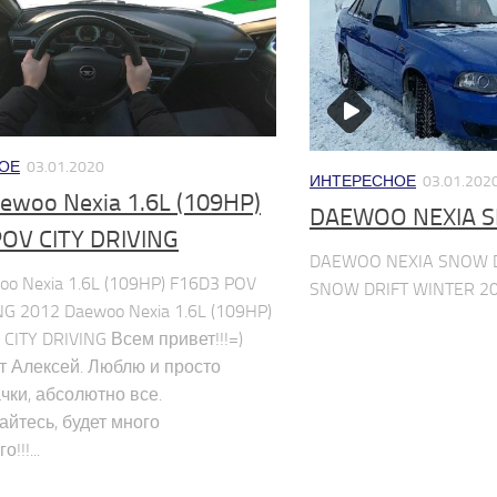
ОЕ
03.01.2020
ИНТЕРЕСНОЕ
03.01.202
ewoo Nexia 1.6L (109HP)
DAEWOO NEXIA 
OV CITY DRIVING
DAEWOO NEXIA SNOW 
o Nexia 1.6L (109HP) F16D3 POV
SNOW DRIFT WINTER 2
NG 2012 Daewoo Nexia 1.6L (109HP)
CITY DRIVING Всем привет!!!=)
т Алексей. Люблю и просто
чки, абсолютно все.
йтесь, будет много
!!!...