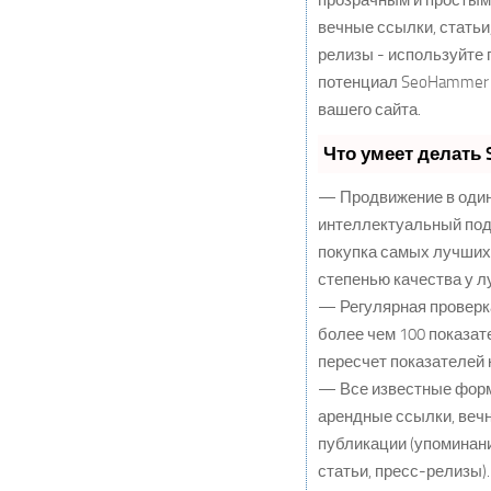
прозрачным и простым
вечные ссылки, статьи
релизы - используйте
потенциал SeoHammer
вашего сайта.
Что умеет делать
— Продвижение в один
интеллектуальный под
покупка самых лучших
степенью качества у л
— Регулярная проверк
более чем 100 показа
пересчет показателей 
— Все известные фор
арендные ссылки, веч
публикации (упоминани
статьи, пресс-релизы).