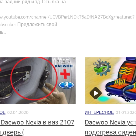
а задний ряд и тд. Ссылка на
:
ww.youtube.com/channel/UCVBPerLNDkT6aDfNA27BoXg/featured?
ubscriber Предложить свой
...
ОЕ
02.01.2020
ИНТЕРЕСНОЕ
01.01.202
 Daewoo Nexia в ваз 2107
Daewoo Nexia ус
 дверь (
подогрева сиде