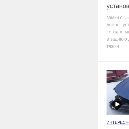
устано
замки с Da
дверь ( у
сегодня м
в заднюю 
тяжки
ИНТЕРЕСН