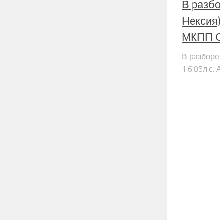
В разбо
Нексия)
МКПП С
В разборе
1.6 85л.с