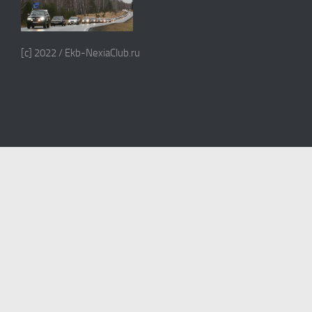
[c] 2022 / Ekb-NexiaClub.ru