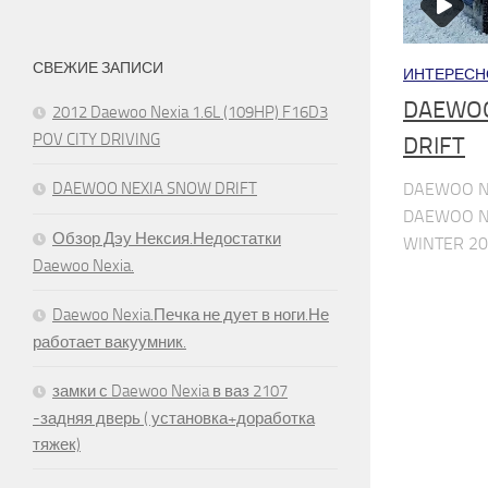
СВЕЖИЕ ЗАПИСИ
ИНТЕРЕСН
DAEWOO
2012 Daewoo Nexia 1.6L (109HP) F16D3
POV CITY DRIVING
DRIFT
DAEWOO N
DAEWOO NEXIA SNOW DRIFT
DAEWOO N
Обзор Дэу Нексия.Недостатки
WINTER 2
Daewoo Nexia.
Daewoo Nexia.Печка не дует в ноги.Не
работает вакуумник.
замки с Daewoo Nexia в ваз 2107
-задняя дверь ( установка+доработка
тяжек)