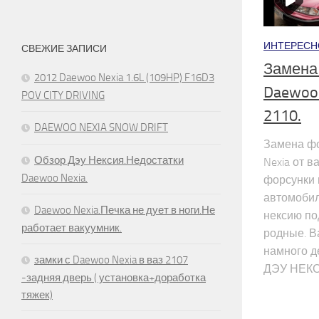
ИНТЕРЕСН
СВЕЖИЕ ЗАПИСИ
Замена
2012 Daewoo Nexia 1.6L (109HP) F16D3
Daewoo 
POV CITY DRIVING
2110.
DAEWOO NEXIA SNOW DRIFT
Замена фо
Обзор Дэу Нексия.Недостатки
Nexia от в
Daewoo Nexia.
форсунки 
автомобил
Daewoo Nexia.Печка не дует в ноги.Не
нексию по
работает вакуумник.
родные. В
намного д
замки с Daewoo Nexia в ваз 2107
ДЭУ НЕКСИ
-задняя дверь ( установка+доработка
тяжек)