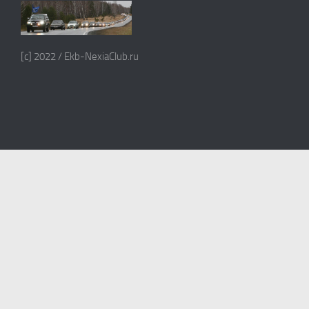
[c] 2022 / Ekb-NexiaClub.ru