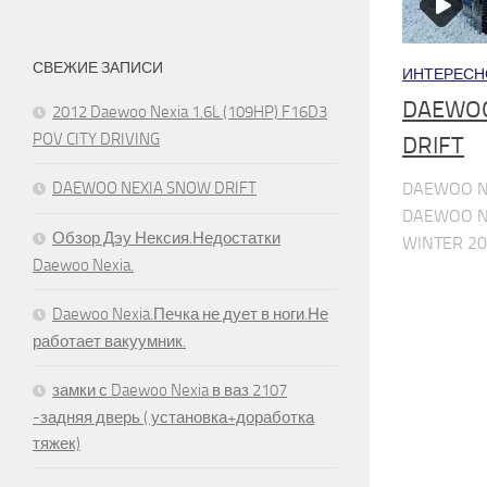
СВЕЖИЕ ЗАПИСИ
ИНТЕРЕСН
DAEWOO
2012 Daewoo Nexia 1.6L (109HP) F16D3
POV CITY DRIVING
DRIFT
DAEWOO N
DAEWOO NEXIA SNOW DRIFT
DAEWOO N
Обзор Дэу Нексия.Недостатки
WINTER 2
Daewoo Nexia.
Daewoo Nexia.Печка не дует в ноги.Не
работает вакуумник.
замки с Daewoo Nexia в ваз 2107
-задняя дверь ( установка+доработка
тяжек)