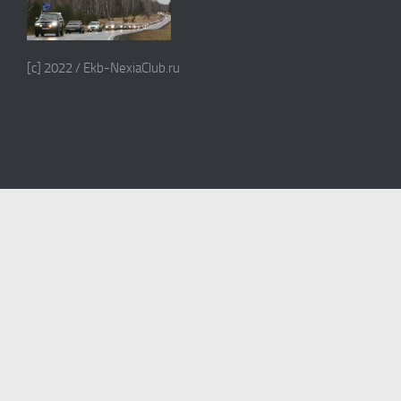
[c] 2022 / Ekb-NexiaClub.ru