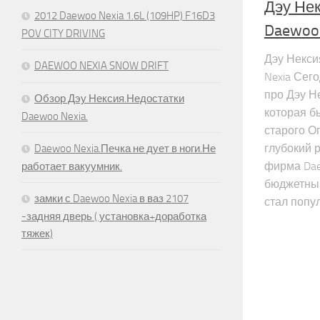
Дэу Нек
2012 Daewoo Nexia 1.6L (109HP) F16D3
Daewoo
POV CITY DRIVING
Дэу Некси
DAEWOO NEXIA SNOW DRIFT
Nexia Сег
про Дэу Н
Обзор Дэу Нексия.Недостатки
которая б
Daewoo Nexia.
старого О
глубокий 
Daewoo Nexia.Печка не дует в ноги.Не
фирма Dae
работает вакуумник.
бюджетный
замки с Daewoo Nexia в ваз 2107
стал попул
-задняя дверь ( установка+доработка
тяжек)