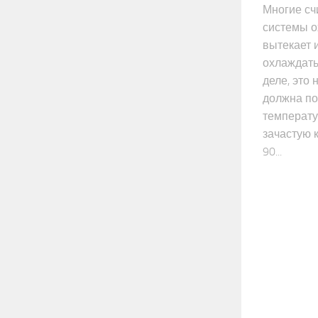
Многие сч
системы 
вытекает 
охлаждать
деле, это 
должна п
температу
зачастую 
90...