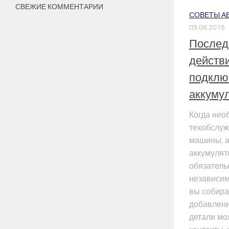
СВЕЖИЕ КОММЕНТАРИИ
СОВЕТЫ А
09.08.2016
Послед
действ
подклю
аккуму
Когда нео
техобслуж
машины, 
аккумулят
обязатель
независим
вы собира
добавлени
детали мо