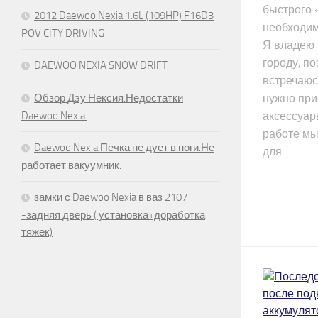
быстрого 
2012 Daewoo Nexia 1.6L (109HP) F16D3
необходим
POV CITY DRIVING
Я владею 
городу, по
DAEWOO NEXIA SNOW DRIFT
встречаюсь
Обзор Дэу Нексия.Недостатки
нужно при
Daewoo Nexia.
аксессуар
работе мы
Daewoo Nexia.Печка не дует в ноги.Не
для...
работает вакуумник.
замки с Daewoo Nexia в ваз 2107
-задняя дверь ( установка+доработка
тяжек)