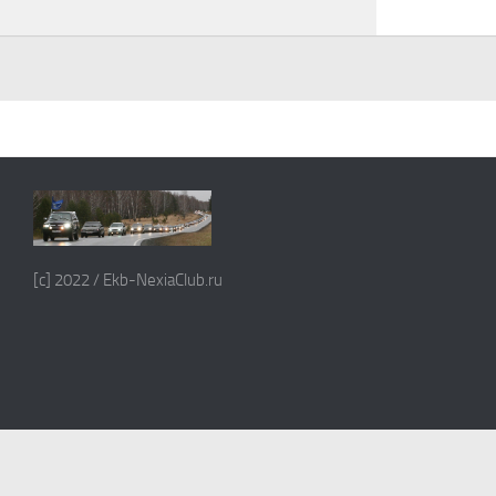
[c] 2022 / Ekb-NexiaClub.ru