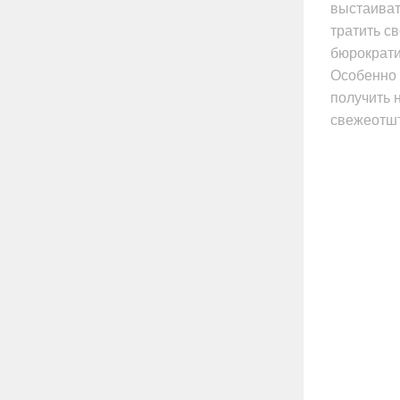
выстаиват
тратить с
бюрократи
Особенно 
получить 
свежеотшт