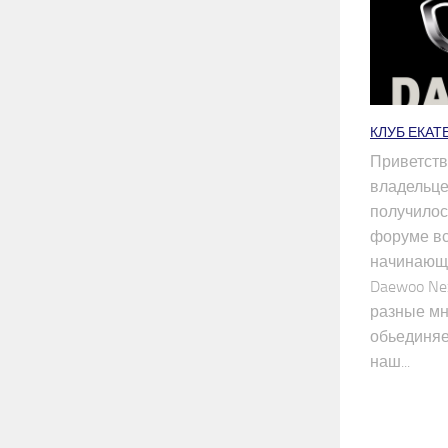
КЛУБ ЕКАТ
Приветств
владельце
получилос
форуме вс
начинающ
Daewoo Ne
разные мн
обьединяе
наш...