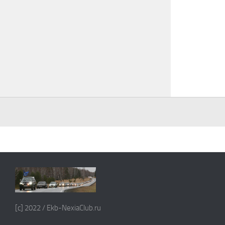
[c] 2022 / Ekb-NexiaClub.ru