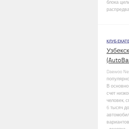
блока цил
распредва
КЛУБ ЕКАТ
Узбекс
(AutoBa
Daewoo Ne
популярно
В основно
счет низк
человек, 
6 тысяч д
автомобил
вариантов