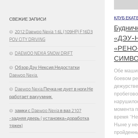
КЛУБ ЕКАТ
СВЕЖИЕ ЗАПИСИ
Буднич
2012 Daewoo Nexia 1.6L (109HP) F16D3
«ДЭУ-
POV CITY DRIVING
«РЕНО
DAEWOO NEXIA SNOW DRIFT
СИМВОЛ
Обзор Дэу Нексия.Недостатки
Обе маши
Daewoo Nexia.
боевом р
дежурстве
Daewoo Nexia.Печка не дует в ноги.Не
пробегово
работает вакуумник.
нарушилос
момента п
замки с Daewoo Nexia в ваз 2107
время "Не
-задняя дверь ( установка+доработка
Ныне у не
тяжек)
пройденны