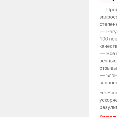
— Прод
запрос
степен
— Регу
100 по
качеств
— Все 
вечные
отзывы,
— SeoHa
запрос
SeoHam
ускоряе
резуль