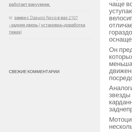
чаще вс
работает вакуумник.
уступаю
велосип
замки с Daewoo Nexia в ваз 2107
отличае
-задняя дверь ( установка+доработка
горазд
тяжек)
оснаще
Он пред
которых
меньша
движени
СВЕЖИЕ КОММЕНТАРИИ
посредс
Аналоги
звезды
карданн
заднеп
Мотоци
несколь