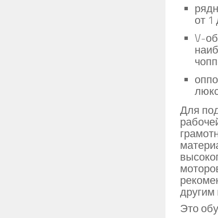
рядн
от 1
V-об
наиб
чопп
оппо
люкс
Для под
рабоче
грамотн
материа
высоког
моторо
рекоме
другим
Это обу