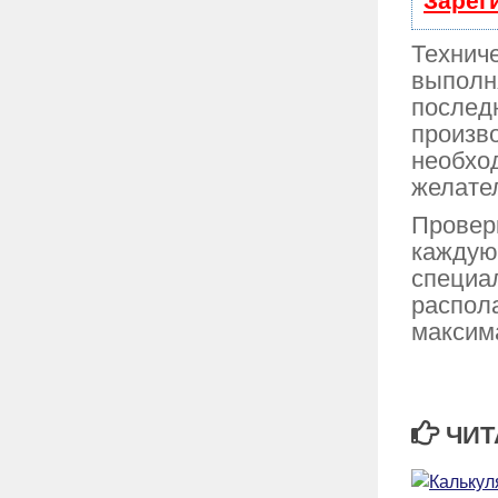
Зарег
Технич
выполня
послед
произво
необход
желател
Провер
каждую 
специа
распол
максима
ЧИТ