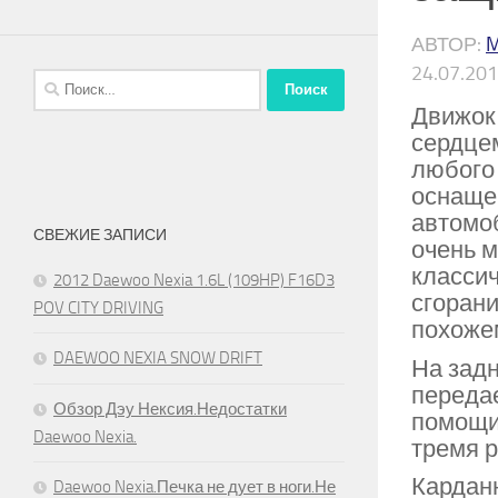
АВТОР:
24.07.20
Найти:
Движок 
сердцем
любого 
оснащен
автомо
СВЕЖИЕ ЗАПИСИ
очень м
классич
2012 Daewoo Nexia 1.6L (109HP) F16D3
сгорани
POV CITY DRIVING
похоже
DAEWOO NEXIA SNOW DRIFT
На задн
передае
Обзор Дэу Нексия.Недостатки
помощи
Daewoo Nexia.
тремя 
Кардан
Daewoo Nexia.Печка не дует в ноги.Не