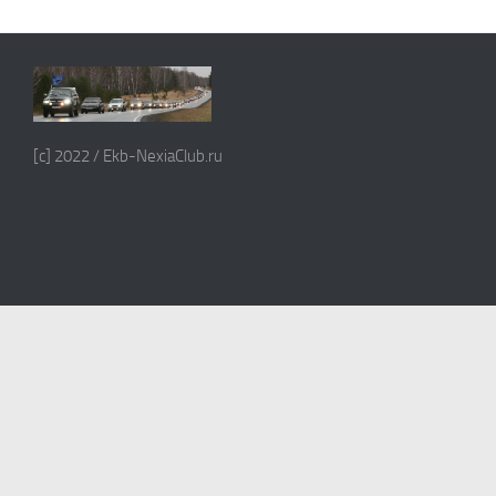
[c] 2022 / Ekb-NexiaClub.ru