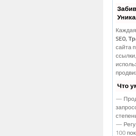
Забив
Уника
Каждая
SEO, Т
сайта 
ссылки,
исполь
продви
Что у
— Прод
запрос
степен
— Регу
100 по