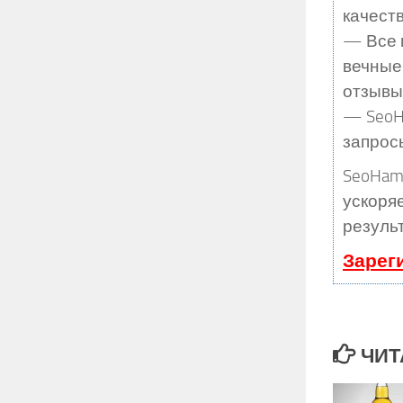
качеств
— Все 
вечные
отзывы,
— SeoHa
запрос
SeoHam
ускоряе
резуль
Зарег
ЧИТ