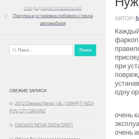
Нуж
ПРЕДЫДУЩАЯ ПУБЛИКАЦИЯ
Покупка и установка лобового стекла
АВТОР:
автомобиля
Каждый
фаркоп
правил
Найти:
присоед
при уст
поврежд
устана
одну о
СВЕЖИЕ ЗАПИСИ
2012 Daewoo Nexia 1.6L (109HP) F16D3
POV CITY DRIVING
очень к
эксплуа
DAEWOO NEXIA SNOW DRIFT
очень а