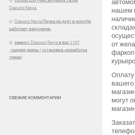
Обзор Дэу Нексия.Недостатки
автомоб
Daewoo Nexia.
нашем 
наличии
Daewoo Nexia.Печка не дует в ноги.Не
складах
работает вакуумник.
осущес
замки с Daewoo Nexia в ваз 2107
от жела
-задняя дверь ( установка+доработка
фаркоп
тяжек)
курьеро
Оплату 
вашего 
магази
СВЕЖИЕ КОММЕНТАРИИ
могут о
магазин
Заказа
телефон