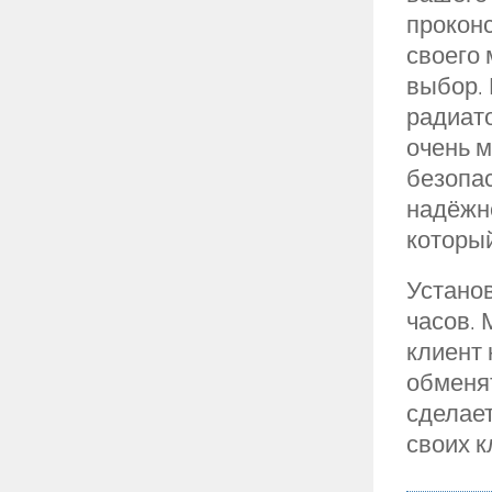
прокон
своего 
выбор. 
радиато
очень м
безопа
надёжне
который
Установ
часов. 
клиент 
обменят
сделает
своих к