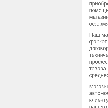
приобре
помощь
магази
оформя
Наш ма
фаркоп
догово
техниче
профес
товара
средне
Магази
автомоб
клиенту
вашего