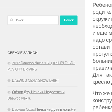
Ребено
родител
окружит
Найти:
необход
и еще м
надо ср
оставит
прогулк
СВЕЖИЕ ЗАПИСИ
больниц
2012 Daewoo Nexia 1.6L (109HP) F16D3
правил
POV CITY DRIVING
Для та
DAEWOO NEXIA SNOW DRIFT
кресло 
Обзор Дэу Нексия.Недостатки
Что же 
Daewoo Nexia.
констру
ребенка
Daewoo Nexia.Печка не дует в ноги.Не