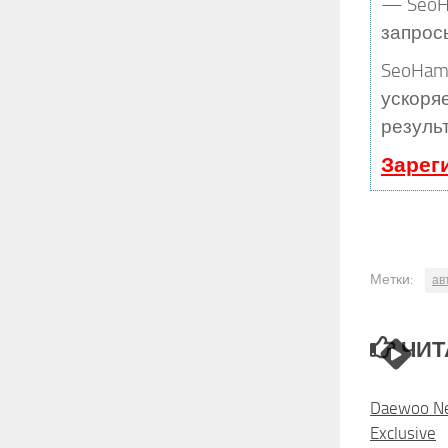
— SeoHa
запрос
SeoHam
ускоряе
резуль
Зарег
Метки:
ав
ЧИТ
Daewoo Ne
Exclusive