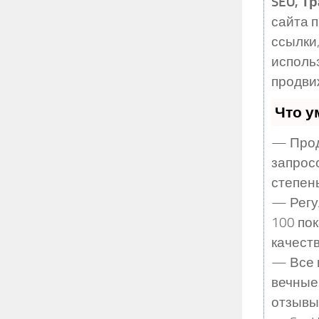
SEO, Т
сайта 
ссылки,
исполь
продви
Что у
— Прод
запрос
степен
— Регу
100 по
качеств
— Все 
вечные
отзывы,