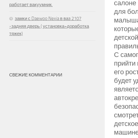
салоне
работает вакуумник.
для бол
замки с Daewoo Nexia в ваз 2107
малыша.
-задняя дверь ( установка+доработка
которы
тяжек)
детской
правиль
С самог
прийти 
его рос
СВЕЖИЕ КОММЕНТАРИИ
будет 
являетс
автокре
безопа
смотрет
детское
машине 