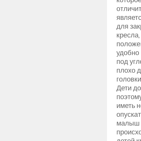
отличит
являетс
для зак
кресла
положен
удобно 
под угл
плохо д
головки
Дети до
поэтом
иметь н
опускат
малыш п
происх
детей к