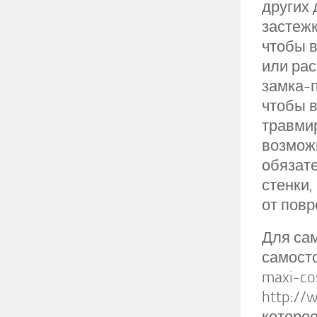
других
застежк
чтобы в
или рас
замка-
чтобы в
травми
возмож
обязат
стенки,
от повр
Для са
самосто
maxi-co
http://
которое