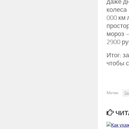
даже д
колеса 
000 км 
простор
мороз –
2900 ру
Итог: з
чтобы с
Метки:
Da
ЧИТ