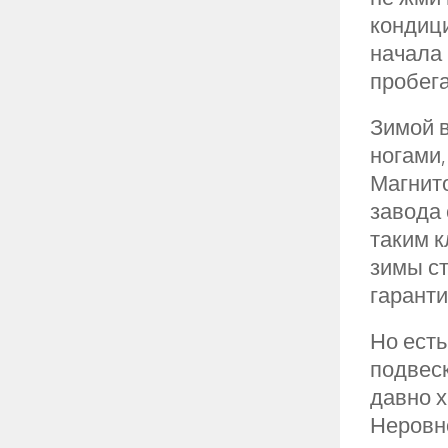
кондиц
начала 
пробега
Зимой 
ногами,
Магнито
завода 
таким к
зимы ст
гаранти
Но есть
подвеск
давно 
Неровно