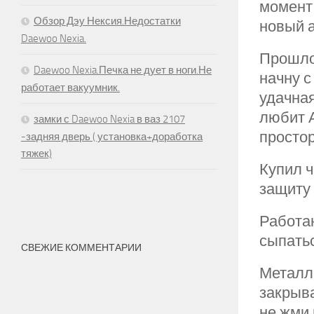
момент 
Обзор Дэу Нексия.Недостатки
новый 
Daewoo Nexia.
Прошло 
Daewoo Nexia.Печка не дует в ноги.Не
начну с
работает вакуумник.
удачная
любит А
замки с Daewoo Nexia в ваз 2107
просто
-задняя дверь ( установка+доработка
тяжек)
Купил 
защиту
Работаю
сыпатьс
СВЕЖИЕ КОММЕНТАРИИ
Металл 
закрыва
не жми 