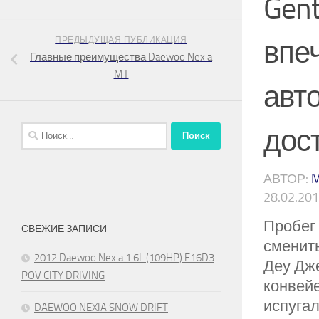
Gent
ПРЕДЫДУЩАЯ ПУБЛИКАЦИЯ
впе
Главные преимущества Daewoo Nexia
MT
авт
дос
Найти:
АВТОР:
28.02.20
Пробег 
СВЕЖИЕ ЗАПИСИ
сменит
2012 Daewoo Nexia 1.6L (109HP) F16D3
Деу Дже
POV CITY DRIVING
конвейе
испугал
DAEWOO NEXIA SNOW DRIFT