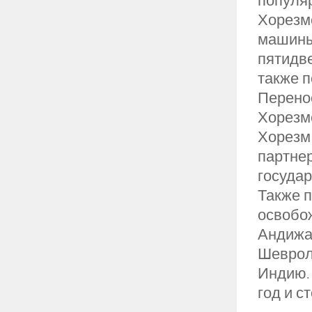
популяр
Хорезмс
машины
пятидв
также п
Перено
Хорезмс
Хорезм
партне
государ
Также 
освобо
Андижа
Шеврол
Индию. 
год и с