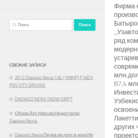
Фирма 
произв
Батыро
Найти:
,,Узавт
ряд ком
модерн
устаре
соврем
СВЕЖИЕ ЗАПИСИ
млн.дол
2012 Daewoo Nexia 1.6L (109HP) F16D3
87,4 мл
POV CITY DRIVING
Инвест
DAEWOO NEXIA SNOW DRIFT
Узбекис
освоен
Обзор Дэу Нексия.Недостатки
Лакетти
Daewoo Nexia.
других 
проекто
Daewoo Nexia.Печка не дует в ноги.Не