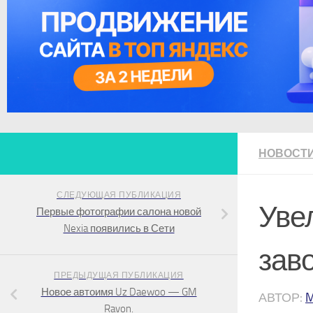
НОВОСТ
СЛЕДУЮЩАЯ ПУБЛИКАЦИЯ
Уве
Первые фотографии салона новой
Nexia появились в Сети
зав
ПРЕДЫДУЩАЯ ПУБЛИКАЦИЯ
Новое автоимя Uz Daewoo — GM
АВТОР:
Ravon.