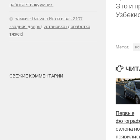
работает вакуумник.
Это и 
Узбекис
замки с Daewoo Nexia в ваз 2107
-задняя дверь ( установка+доработка
тяжек)
Метки:
но
ЧИТ
СВЕЖИЕ КОММЕНТАРИИ
Первые
фотогра
салона но
появилис