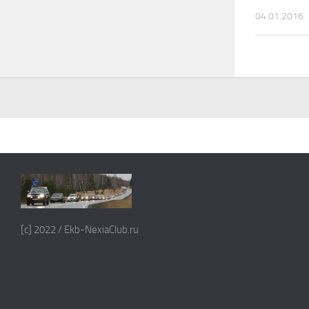
04.01.2016
[c] 2022 / Ekb-NexiaClub.ru