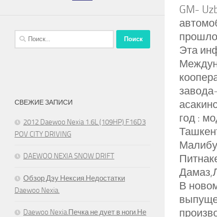
GM- Uzb
автомоб
прошлом
Найти:
Эта инф
Междун
коопер
завода-
асакинс
СВЕЖИЕ ЗАПИСИ
год : мо
2012 Daewoo Nexia 1.6L (109HP) F16D3
Ташкен
POV CITY DRIVING
Малибу,
DAEWOO NEXIA SNOW DRIFT
Питнак
Дамаз,Л
Обзор Дэу Нексия.Недостатки
В новом
Daewoo Nexia.
выпущен
произво
Daewoo Nexia.Печка не дует в ноги.Не