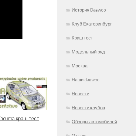
История Daewoo
Клуб Екатеринбург
Краш тест
Модельный ряд
Москва
Наши daewoo
Новости
Новости клубов
acuma краш тест
Обзоры автомобилей
Отзывы