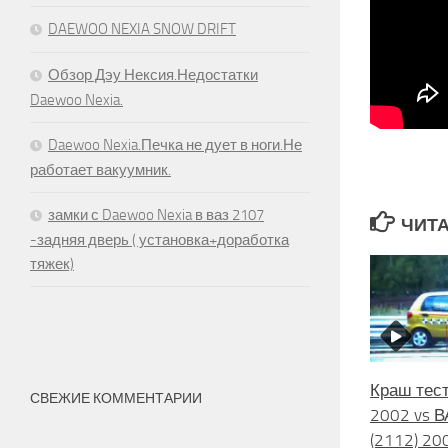
DAEWOO NEXIA SNOW DRIFT
Обзор Дэу Нексия.Недостатки
Daewoo Nexia.
Daewoo Nexia.Печка не дует в ноги.Не
работает вакуумник.
замки с Daewoo Nexia в ваз 2107
ЧИТА
-задняя дверь ( установка+доработка
тяжек)
Краш тест
СВЕЖИЕ КОММЕНТАРИИ
2002 vs В
(2112) 20