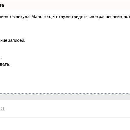
те
клиентов никуда. Мало того, что нужно видеть свое расписание, н
ние записей:
;
вать;
СТ