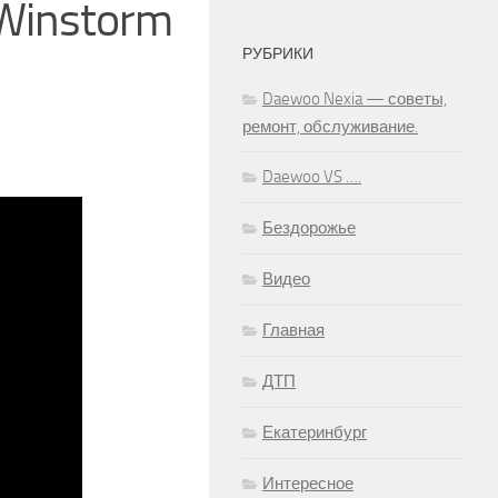
 Winstorm
РУБРИКИ
Daewoo Nexia — советы,
ремонт, обслуживание.
Daewoo VS ….
Бездорожье
Видео
Главная
ДТП
Екатеринбург
Интересное