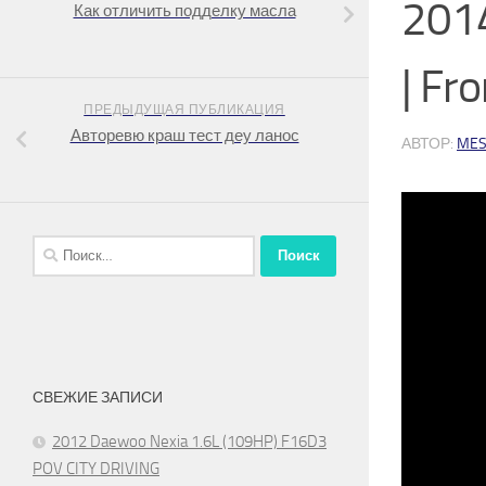
2014
Как отличить подделку масла
| Fr
ПРЕДЫДУЩАЯ ПУБЛИКАЦИЯ
Авторевю краш тест деу ланос
АВТОР:
MES
Найти:
СВЕЖИЕ ЗАПИСИ
2012 Daewoo Nexia 1.6L (109HP) F16D3
POV CITY DRIVING