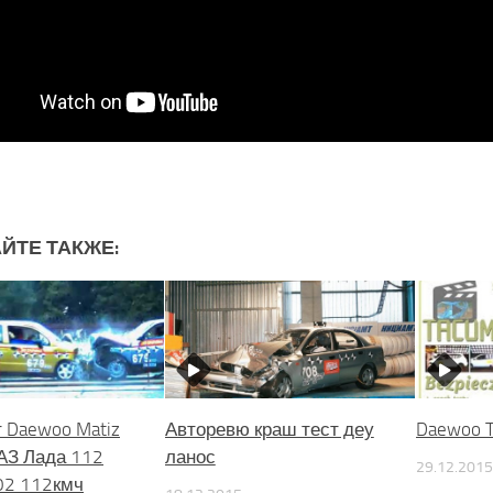
ЙТЕ ТАКЖЕ:
 Daewoo Matiz
Авторевю краш тест деу
Daewoo T
АЗ Лада 112
ланос
29.12.2015
02 112кмч