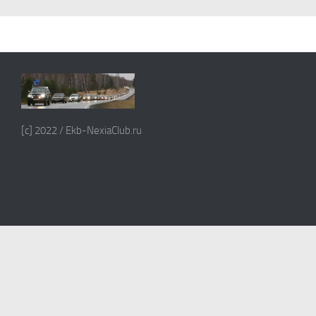
[c] 2022 / Ekb-NexiaClub.ru