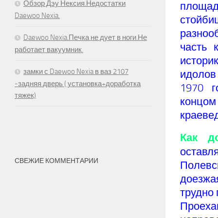
Обзор Дэу Нексия.Недостатки
площад
Daewoo Nexia.
стой
разноо
Daewoo Nexia.Печка не дует в ноги.Не
часть 
работает вакуумник.
истори
замки с Daewoo Nexia в ваз 2107
идолов
-задняя дверь ( установка+доработка
1970 г
тяжек)
концом 
краевед
Как до
остав
СВЕЖИЕ КОММЕНТАРИИ
Полевс
доезжа
трудно 
Проеха