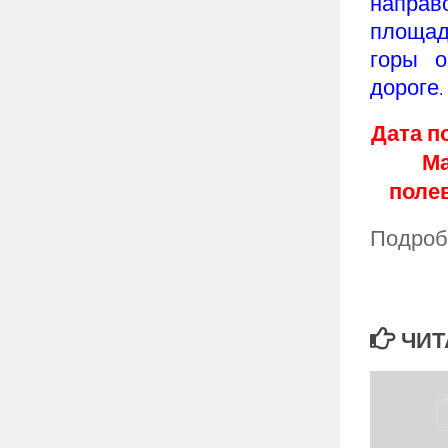
направ
площад
горы о
дороге.
Дата п
Ма
полев
Подроб
ЧИТ