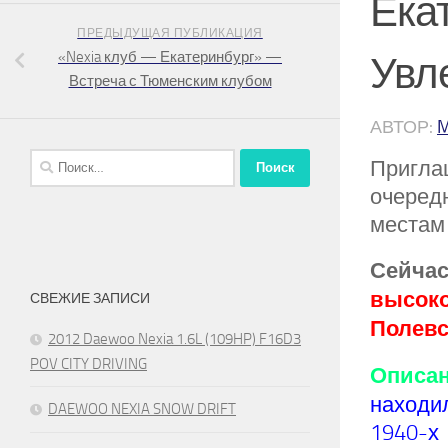
Ека
ПРЕДЫДУЩАЯ ПУБЛИКАЦИЯ
«Nexia клуб — Екатеринбург» —
Увл
Встреча с Тюменским клубом
АВТОР:
Найти:
Пригла
очеред
местам
Сейчас
высоко
СВЕЖИЕ ЗАПИСИ
Полевс
2012 Daewoo Nexia 1.6L (109HP) F16D3
POV CITY DRIVING
Описан
находи
DAEWOO NEXIA SNOW DRIFT
1940-х